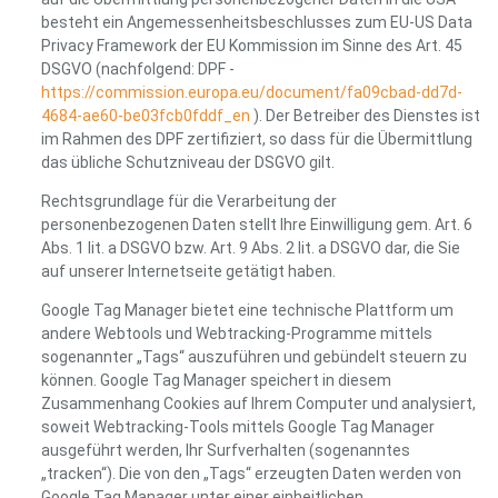
besteht ein Angemessenheitsbeschlusses zum EU-US Data
Privacy Framework der EU Kommission im Sinne des Art. 45
DSGVO (nachfolgend: DPF -
https://commission.europa.eu/document/fa09cbad-dd7d-
4684-ae60-be03fcb0fddf_en
). Der Betreiber des Dienstes ist
im Rahmen des DPF zertifiziert, so dass für die Übermittlung
das übliche Schutzniveau der DSGVO gilt.
Rechtsgrundlage für die Verarbeitung der
personenbezogenen Daten stellt Ihre Einwilligung gem. Art. 6
Abs. 1 lit. a DSGVO bzw. Art. 9 Abs. 2 lit. a DSGVO dar, die Sie
auf unserer Internetseite getätigt haben.
Google Tag Manager bietet eine technische Plattform um
andere Webtools und Webtracking-Programme mittels
sogenannter „Tags“ auszuführen und gebündelt steuern zu
können. Google Tag Manager speichert in diesem
Zusammenhang Cookies auf Ihrem Computer und analysiert,
soweit Webtracking-Tools mittels Google Tag Manager
ausgeführt werden, Ihr Surfverhalten (sogenanntes
„tracken“). Die von den „Tags“ erzeugten Daten werden von
Google Tag Manager unter einer einheitlichen