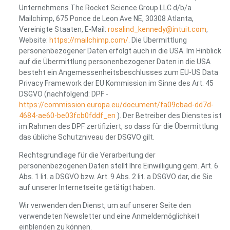
Unternehmens The Rocket Science Group LLC d/b/a
Mailchimp, 675 Ponce de Leon Ave NE, 30308 Atlanta,
Vereinigte Staaten, E-Mail:
rosalind_kennedy@intuit.com
,
Website:
https://mailchimp.com/
. Die Übermittlung
personenbezogener Daten erfolgt auch in die USA. Im Hinblick
auf die Übermittlung personenbezogener Daten in die USA
besteht ein Angemessenheitsbeschlusses zum EU-US Data
Privacy Framework der EU Kommission im Sinne des Art. 45
DSGVO (nachfolgend: DPF -
https://commission.europa.eu/document/fa09cbad-dd7d-
4684-ae60-be03fcb0fddf_en
). Der Betreiber des Dienstes ist
im Rahmen des DPF zertifiziert, so dass für die Übermittlung
das übliche Schutzniveau der DSGVO gilt.
Rechtsgrundlage für die Verarbeitung der
personenbezogenen Daten stellt Ihre Einwilligung gem. Art. 6
Abs. 1 lit. a DSGVO bzw. Art. 9 Abs. 2 lit. a DSGVO dar, die Sie
auf unserer Internetseite getätigt haben.
Wir verwenden den Dienst, um auf unserer Seite den
verwendeten Newsletter und eine Anmeldemöglichkeit
einblenden zu können.