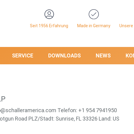
Seit 1956 Erfahrung
Made in Germany
Unsere 
SERVICE
DOWNLOADS
NEWS
KO
LP
nfo@schalleramerica.com Telefon: +1 954 7941950
otgun Road PLZ/Stadt: Sunrise, FL 33326 Land: US