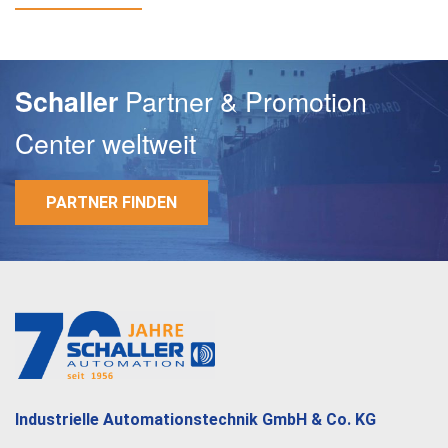
E-Mail
Partner & Promotion
Schaller
Passwort
Center weltweit
PARTNER FINDEN
Industrielle Automationstechnik GmbH & Co. KG