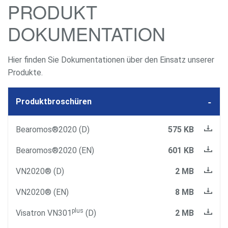
PRODUKT
DOKUMENTATION
Hier finden Sie Dokumentationen über den Einsatz unserer
Produkte.
Produktbroschüren
Bearomos®2020 (D)
575 KB
Bearomos®2020 (EN)
601 KB
VN2020® (D)
2 MB
VN2020® (EN)
8 MB
plus
Visatron VN301
(D)
2 MB